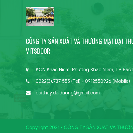
CÔNG TY SẢN XUẤT VÀ THƯƠNG MẠI ĐẠI THỦ
VITSDOOR
KCN Khắc Niệm, Phường Khắc Niệm, TP Bắc 
0222(3).737 555 (Tel) - 0912550926 (Mobile)
daithuy.daiduong@gmail.com
Copyright 2021 - CÔNG TY SẢN XUẤT VÀ THƯƠ