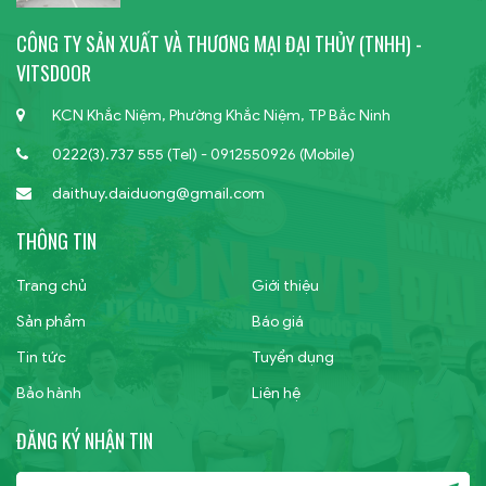
CÔNG TY SẢN XUẤT VÀ THƯƠNG MẠI ĐẠI THỦY (TNHH) -
VITSDOOR
KCN Khắc Niệm, Phường Khắc Niệm, TP Bắc Ninh
0222(3).737 555 (Tel) - 0912550926 (Mobile)
daithuy.daiduong@gmail.com
THÔNG TIN
Trang chủ
Giới thiệu
Sản phẩm
Báo giá
Tin tức
Tuyển dụng
Bảo hành
Liên hệ
ĐĂNG KÝ NHẬN TIN