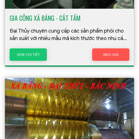
GIA CÔNG XẢ BĂNG - CẮT TẤM
Đại Thủy chuyên cung cấp các sản phẩm phôi cho
sản xuất với nhiều mẫu mã kích thước theo nhu cầu
của khách hàng. Dây chuyền của chúng tôi với 8
máy chuyên gia công xả băng- cắt tấm hoạt động
XEM CHI TIẾT
BÁO GIÁ
liên tục với công suất cao. Mọi dây chuyền luôn luôn
đồng bộ,tuân thủ nghiêm ngặt với độ chính xác rất
cao. Các sản phẩm được tạo ra luôn đảm bảo đúng
thời gian, kích thước đúng theo nhu cầu của khách
hàng.