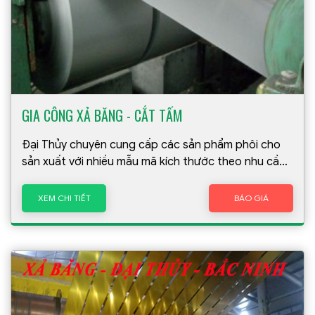
GIA CÔNG XẢ BĂNG - CẮT TẤM
Đại Thủy chuyên cung cấp các sản phẩm phôi cho
sản xuất với nhiều mẫu mã kích thước theo nhu cầu
của khách hàng. Dây chuyền của chúng tôi với 8
máy chuyên gia công xả băng- cắt tấm hoạt động
XEM CHI TIẾT
BÁO GIÁ
liên tục với công suất cao. Mọi dây chuyền luôn luôn
đồng bộ,tuân thủ nghiêm ngặt với độ chính xác rất
cao. Các sản phẩm được tạo ra luôn đảm bảo đúng
thời gian, kích thước đúng theo nhu cầu của khách
hàng.