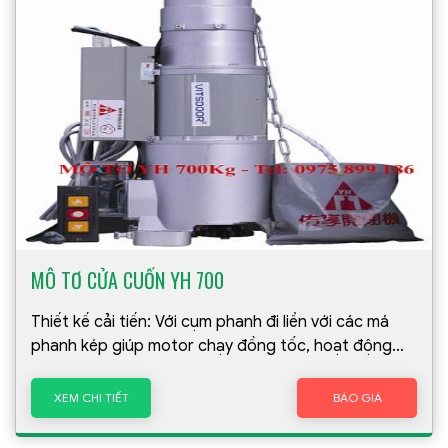
MÔ TƠ CỬA CUỐN YH 700
Thiết kế cải tiến: Với cụm phanh đi liền với các má
phanh kép giúp motor chạy đồng tốc, hoạt động
êm ái hơn
XEM CHI TIẾT
BÁO GIÁ