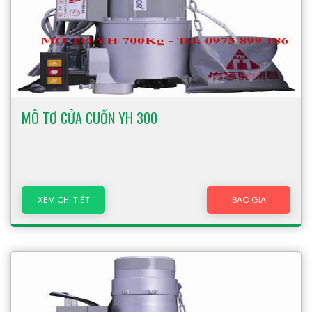
MÔ TƠ CỬA CUỐN YH 300
XEM CHI TIẾT
BÁO GIÁ