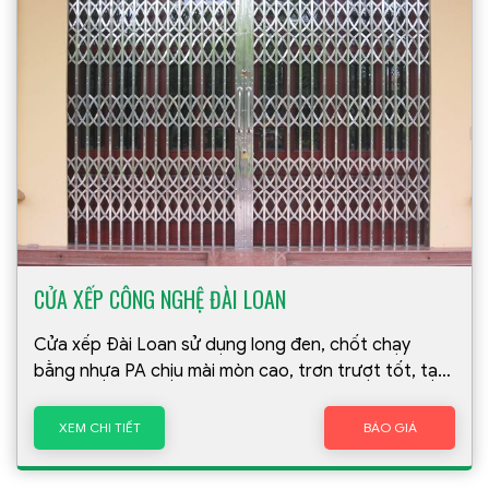
CỬA XẾP CÔNG NGHỆ ĐÀI LOAN
Cửa xếp Đài Loan sử dụng long đen, chốt chạy
bằng nhựa PA chịu mài mòn cao, trơn trượt tốt, tạo
sự êm ái không gây tiếng ồn.
XEM CHI TIẾT
BÁO GIÁ