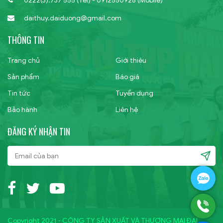
0222(3).737 555 (Tel) - 0912550926 (Mobile)
daithuy.daiduong@gmail.com
THÔNG TIN
Trang chủ
Giới thiệu
Sản phẩm
Báo giá
Tin tức
Tuyển dụng
Bảo hành
Liên hệ
ĐĂNG KÝ NHẬN TIN
Copyright 2021 - CÔNG TY SẢN XUẤT VÀ THƯƠNG MẠI ĐẠI