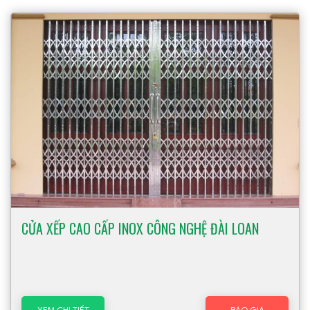
CỬA XẾP CAO CẤP INOX CÔNG NGHỆ ĐÀI LOAN
XEM CHI TIẾT
BÁO GIÁ