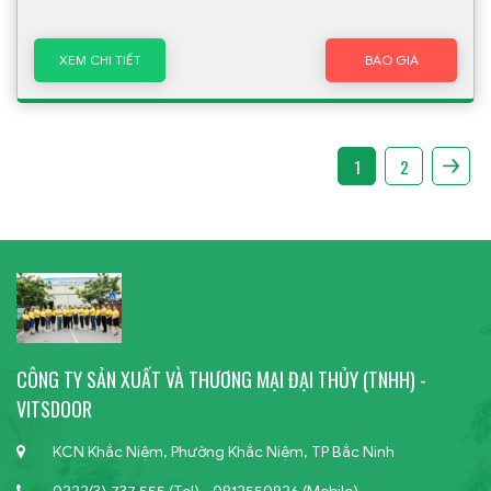
XEM CHI TIẾT
BÁO GIÁ
1
2
CÔNG TY SẢN XUẤT VÀ THƯƠNG MẠI ĐẠI THỦY (TNHH) -
VITSDOOR
KCN Khắc Niệm, Phường Khắc Niệm, TP Bắc Ninh