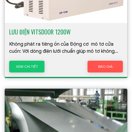
LƯU ĐIỆN VITSDOOR 1200W
Không phát ra tiêng ồn của Động cơ mô tơ cửa
cuốn: Với dòng điện lưới chuẩn giúp mô tơ không
phát ra tiếng kêu mà các lưu điện khác đang gặp
phải
XEM CHI TIẾT
BÁO GIÁ