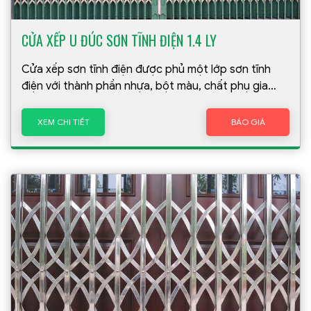
CỬA XẾP U ĐÚC SƠN TĨNH ĐIỆN 1.4 LY
Cửa xếp sơn tĩnh điện được phủ một lớp sơn tĩnh
điện với thành phần nhựa, bột màu, chất phụ gia
giúp gia tăng chất lượng sản phẩm
XEM CHI TIẾT
BÁO GIÁ