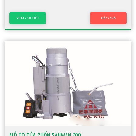
XEM CHI TIẾT
BÁO GIÁ
MÔ TƠ CỬA CUỐN SANWAN 700