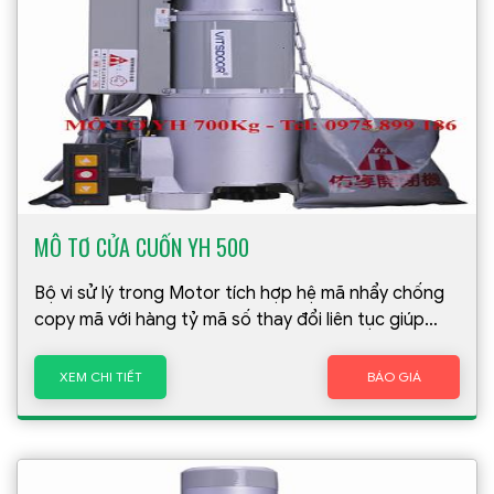
MÔ TƠ CỬA CUỐN YH 500
Bộ vi sử lý trong Motor tích hợp hệ mã nhẩy chống
copy mã với hàng tỷ mã số thay đổi liên tục giúp
ngăn ngừa hoàn toàn khả năng copy hay dò mã mở
cửa của kẻ gian
XEM CHI TIẾT
BÁO GIÁ