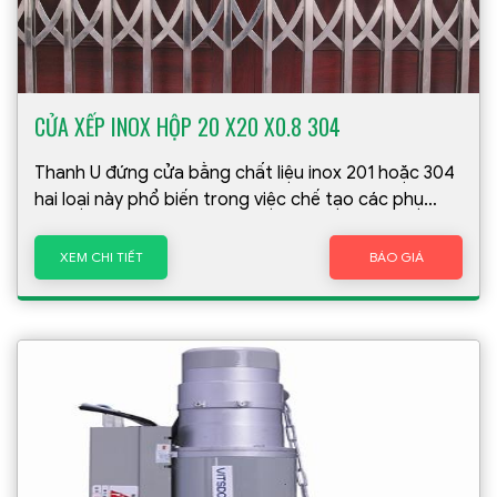
CỬA XẾP INOX HỘP 20 X20 X0.8 304
Thanh U đứng cửa bằng chất liệu inox 201 hoặc 304
hai loại này phổ biến trong việc chế tạo các phụ
kiện, sản phẩm dân dụng. Do thành phần tỉ lệ tạo ra
2 loại khác nhau nên inox 304 có phần vượt trội hơn
XEM CHI TIẾT
BÁO GIÁ
inox 201 nên giá thành cao hơn