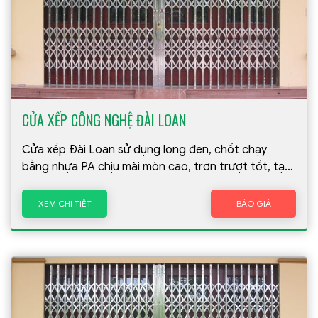
CỬA XẾP CÔNG NGHỆ ĐÀI LOAN
Cửa xếp Đài Loan sử dụng long đen, chốt chạy
bằng nhựa PA chịu mài mòn cao, trơn trượt tốt, tạo
sự êm ái không gây tiếng ồn.
XEM CHI TIẾT
BÁO GIÁ