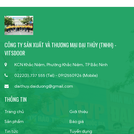
CÔNG TY SẢN XUẤT VÀ THƯƠNG MẠI ĐẠI THỦY (TNHH) -
VITSDOOR
KCN Khắc Niệm, Phường Khắc Niệm, TP Bắc Ninh
0222(3).737 555 (Tel) - 0912550926 (Mobile)
daithuy.daiduong@gmail.com
THÔNG TIN
Trang chủ
Giới thiệu
Sản phẩm
Báo giá
Tin tức
Tuyển dụng