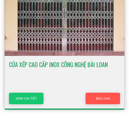
CỬA XẾP CAO CẤP INOX CÔNG NGHỆ ĐÀI LOAN
XEM CHI TIẾT
BÁO GIÁ