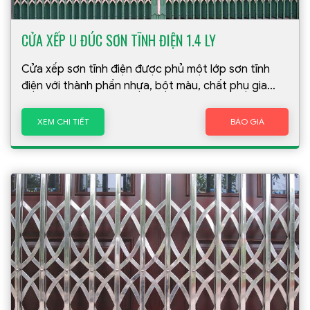
CỬA XẾP U ĐÚC SƠN TĨNH ĐIỆN 1.4 LY
Cửa xếp sơn tĩnh điện được phủ một lớp sơn tĩnh
điện với thành phần nhựa, bột màu, chất phụ gia
giúp gia tăng chất lượng sản phẩm
XEM CHI TIẾT
BÁO GIÁ