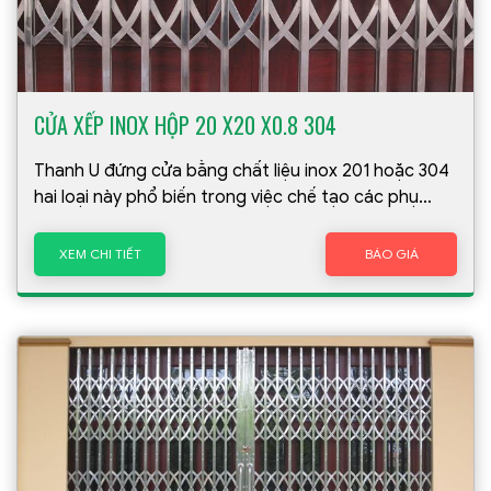
CỬA XẾP INOX HỘP 20 X20 X0.8 304
Thanh U đứng cửa bằng chất liệu inox 201 hoặc 304
hai loại này phổ biến trong việc chế tạo các phụ
kiện, sản phẩm dân dụng. Do thành phần tỉ lệ tạo ra
2 loại khác nhau nên inox 304 có phần vượt trội hơn
XEM CHI TIẾT
BÁO GIÁ
inox 201 nên giá thành cao hơn