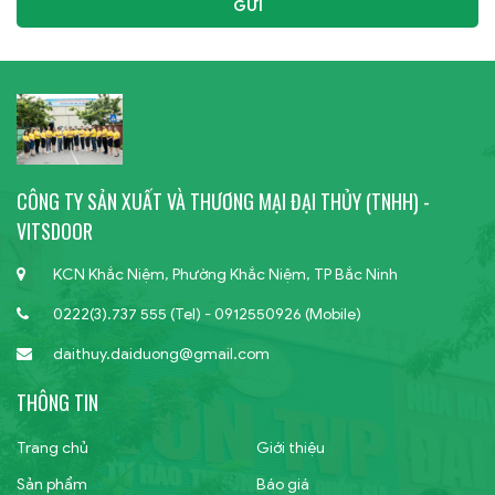
GỬI
CÔNG TY SẢN XUẤT VÀ THƯƠNG MẠI ĐẠI THỦY (TNHH) -
VITSDOOR
KCN Khắc Niệm, Phường Khắc Niệm, TP Bắc Ninh
0222(3).737 555 (Tel) - 0912550926 (Mobile)
daithuy.daiduong@gmail.com
THÔNG TIN
Trang chủ
Giới thiệu
Sản phẩm
Báo giá